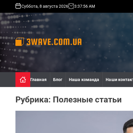
S
Суббота, 8 августа 2026
3
:
37
:
58
AM
k
i
p
t
o
c
o
3
n
w
t
a
e
v
n
e
Главная
Блог
Наша команда
Наши контак
t
.
c
o
Рубрика:
Полезные статьи
m
.
u
a