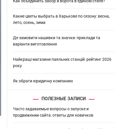
h
Как объединить забор и ворота в едином стиле?
Какие цветы выбрать в Харькове по сезону: весна,
лето, осень, зима
Де замовити нашивки та значки: приклади та
варіанти виготовлення
Найкращі магазини паяльних станцій: рейтинг 2026
року
Як обрати юридичну компанию
ПОЛЕЗНЫЕ ЗАПИСИ
Часто задаваемые вопросы о запуске и
продвижении сайта: ответы для новичков