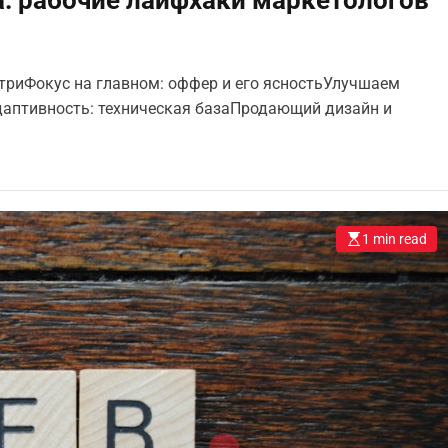
утриФокус на главном: оффер и его ясностьУлучшаем
даптивность: техническая базаПродающий дизайн и
1 min read