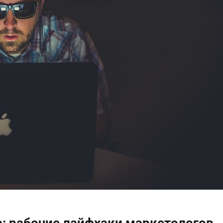
а: рабочие лайфхаки маркетологов