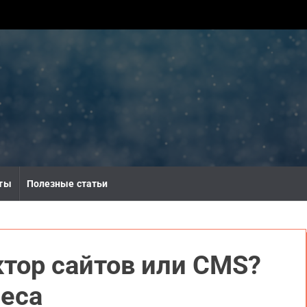
ты
Полезные статьи
ктор сайтов или CMS?
неса