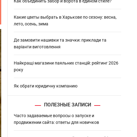
h
Как объединить забор и ворота в едином стиле?
Какие цветы выбрать в Харькове по сезону: весна,
лето, осень, зима
Де замовити нашивки та значки: приклади та
варіанти виготовлення
Найкращі магазини паяльних станцій: рейтинг 2026
року
Як обрати юридичну компанию
ПОЛЕЗНЫЕ ЗАПИСИ
Часто задаваемые вопросы о запуске и
продвижении сайта: ответы для новичков