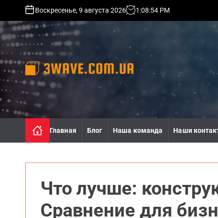
S
Воскресенье, 9 августа 2026
1
:
08
:
56
PM
k
i
p
t
o
c
o
3
n
w
t
a
e
v
n
e
Главная
Блог
Наша команда
Наши контак
t
.
c
o
m
.
Что лучше: констру
u
a
Сравнение для биз