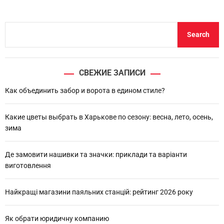
S
Search
e
a
r
СВЕЖИЕ ЗАПИСИ
c
h
Как объединить забор и ворота в едином стиле?
Какие цветы выбрать в Харькове по сезону: весна, лето, осень,
зима
Де замовити нашивки та значки: приклади та варіанти
виготовлення
Найкращі магазини паяльних станцій: рейтинг 2026 року
Як обрати юридичну компанию