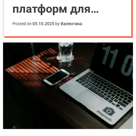
платформ для
создания сайта:
Posted on
05.10.2025
by
Валентина
плюсы и минусы