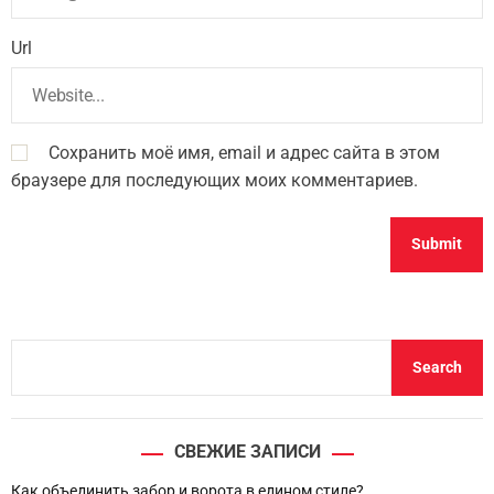
Url
Сохранить моё имя, email и адрес сайта в этом
браузере для последующих моих комментариев.
S
Search
e
a
r
СВЕЖИЕ ЗАПИСИ
c
h
Как объединить забор и ворота в едином стиле?