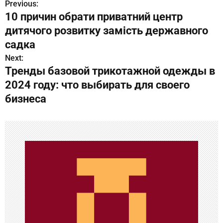
Previous:
Н
10 причин обрати приватний центр
а
дитячого розвитку замість державного
в
садка
Next:
и
Тренды базовой трикотажной одежды в
г
2024 году: что выбирать для своего
бизнеса
а
ц
и
я
п
о
з