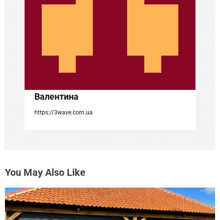
а
п
и
с
я
Валентина
м
https://3wave.com.ua
You May Also Like