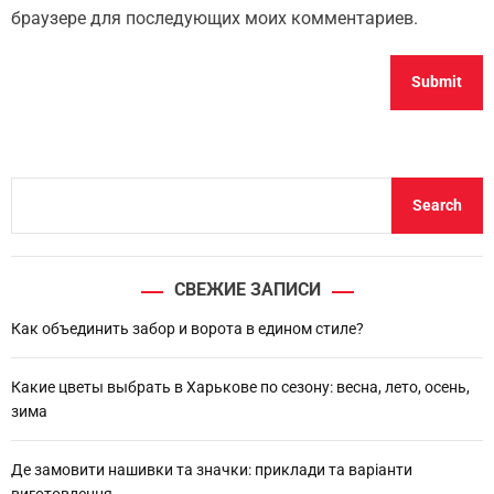
браузере для последующих моих комментариев.
S
Search
e
a
r
СВЕЖИЕ ЗАПИСИ
c
h
Как объединить забор и ворота в едином стиле?
Какие цветы выбрать в Харькове по сезону: весна, лето, осень,
зима
Де замовити нашивки та значки: приклади та варіанти
виготовлення