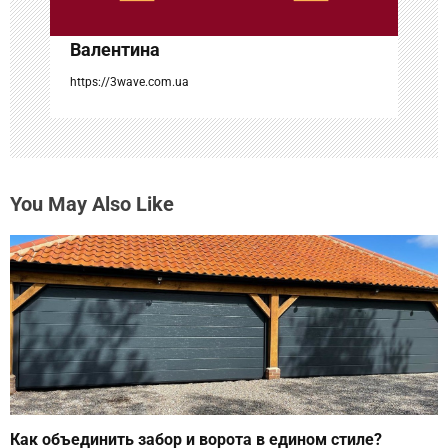
с
Валентина
я
https://3wave.com.ua
м
You May Also Like
Как объединить забор и ворота в едином стиле?