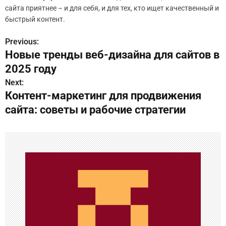
сайта приятнее – и для себя, и для тех, кто ищет качественный и
быстрый контент.
Previous:
Н
Новые тренды веб-дизайна для сайтов в
а
2025 году
в
Next:
Контент-маркетинг для продвижения
и
сайта: советы и рабочие стратегии
г
а
ц
и
я
п