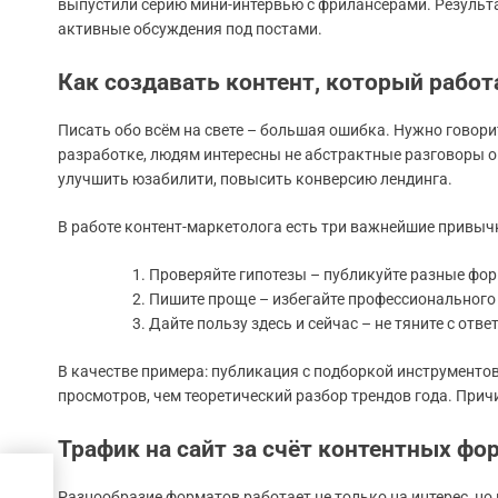
выпустили серию мини-интервью с фрилансерами. Результа
активные обсуждения под постами.
Как создавать контент, который работ
Писать обо всём на свете – большая ошибка. Нужно говори
разработке, людям интересны не абстрактные разговоры о б
улучшить юзабилити, повысить конверсию лендинга.
В работе контент-маркетолога есть три важнейшие привыч
Проверяйте гипотезы – публикуйте разные фор
Пишите проще – избегайте профессионального 
Дайте пользу здесь и сейчас – не тяните с ответ
В качестве примера: публикация с подборкой инструменто
просмотров, чем теоретический разбор трендов года. Прич
Трафик на сайт за счёт контентных фо
а
Разнообразие форматов работает не только на интерес, н