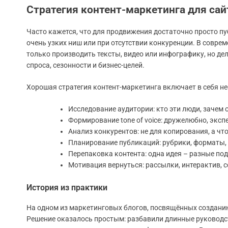
Стратегия контент-маркетинга для сайт
Часто кажется, что для продвижения достаточно просто пу
очень узких ниш или при отсутствии конкуренции. В соврем
только производить тексты, видео или инфографику, но дел
спроса, сезонности и бизнес-целей.
Хорошая стратегия контент-маркетинга включает в себя н
Исследование аудитории: кто эти люди, зачем о
Формирование tone of voice: дружелюбно, эксп
Анализ конкурентов: не для копирования, а чт
Планирование публикаций: рубрики, форматы,
Перепаковка контента: одна идея – разные пода
Мотивация вернуться: рассылки, интерактив, 
История из практики
На одном из маркетинговых блогов, посвящённых созданию
Решение оказалось простым: разбавили длинные руководс