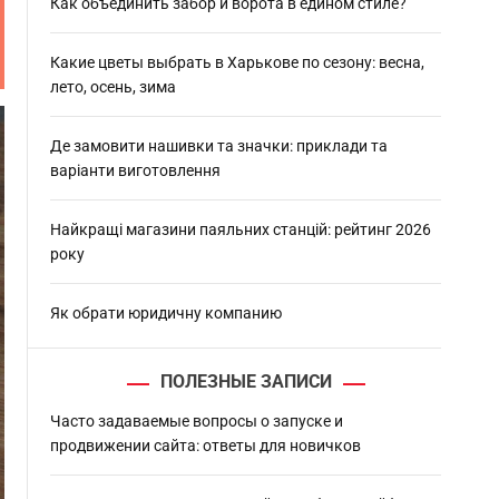
h
Как объединить забор и ворота в едином стиле?
Какие цветы выбрать в Харькове по сезону: весна,
лето, осень, зима
Де замовити нашивки та значки: приклади та
варіанти виготовлення
Найкращі магазини паяльних станцій: рейтинг 2026
року
Як обрати юридичну компанию
ПОЛЕЗНЫЕ ЗАПИСИ
Часто задаваемые вопросы о запуске и
продвижении сайта: ответы для новичков