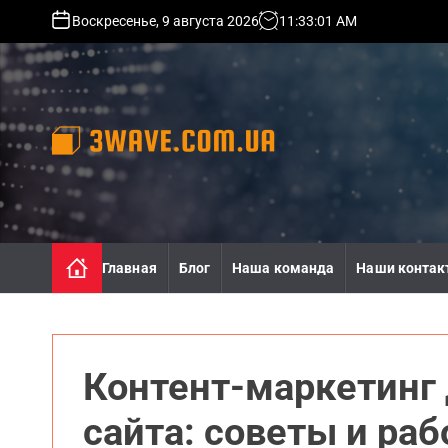
S
Воскресенье, 9 августа 2026
11
:
33
:
03
AM
k
i
p
t
o
c
o
3
n
w
t
a
e
v
n
e
Главная
Блог
Наша команда
Наши контак
t
.
c
o
m
.
Контент-маркетинг
u
a
сайта: советы и раб