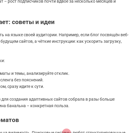
т – рост подписчиков почти вдвое за несколько месяцев и
ает: советы и идеи
ть на языке своей аудитории. Например, если блог посвящён веб-
удущем сайтов, а чёткие инструкции: как ускорить загрузку,
ки:
маты и темы, анализируйте отклик.
сленга без пояснений.
ом, сразу идите к сути.
в для создания адаптивных сайтов собрала в разы больше
ина банальна – конкретная польза.
рматов
о и на видимость. Поисковые системы любят структурированные