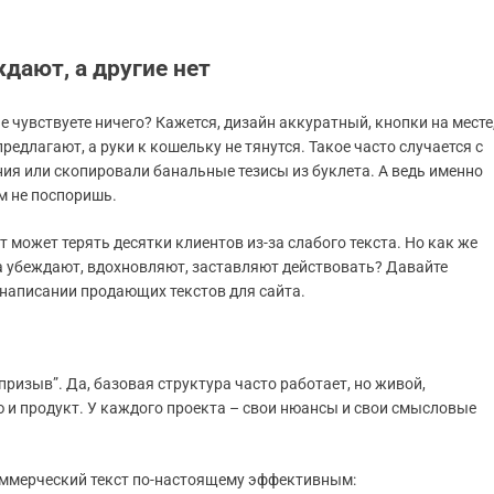
дают, а другие нет
не чувствуете ничего? Кажется, дизайн аккуратный, кнопки на месте
предлагают, а руки к кошельку не тянутся. Такое часто случается с
ния или скопировали банальные тезисы из буклета. А ведь именно
м не поспоришь.
т может терять десятки клиентов из-за слабого текста. Но как же
 а убеждают, вдохновляют, заставляют действовать? Давайте
 написании продающих текстов для сайта.
призыв”. Да, базовая структура часто работает, но живой,
ю и продукт. У каждого проекта – свои нюансы и свои смысловые
оммерческий текст по-настоящему эффективным: