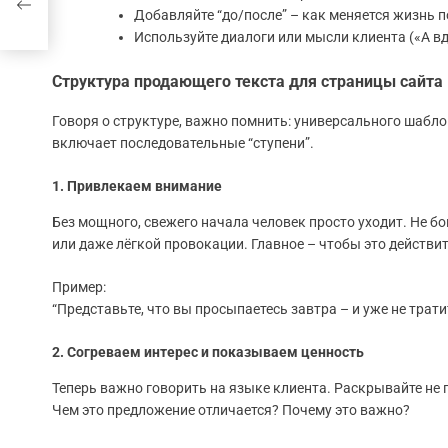
Добавляйте “до/после” – как меняется жизнь 
Используйте диалоги или мысли клиента («А вдр
Структура продающего текста для страницы сайта
Говоря о структуре, важно помнить: универсального шаблон
включает последовательные “ступени”.
1. Привлекаем внимание
Без мощного, свежего начала человек просто уходит. Не 
или даже лёгкой провокации. Главное – чтобы это действи
Пример:
“Представьте, что вы просыпаетесь завтра – и уже не трати
2. Согреваем интерес и показываем ценность
Теперь важно говорить на языке клиента. Раскрывайте не 
Чем это предложение отличается? Почему это важно?