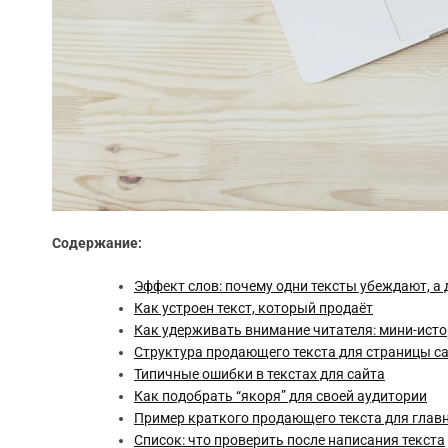
Содержание:
Эффект слов: почему одни тексты убеждают, а 
Как устроен текст, который продаёт
Как удерживать внимание читателя: мини-исто
Структура продающего текста для страницы с
Типичные ошибки в текстах для сайта
Как подобрать “якоря” для своей аудитории
Пример краткого продающего текста для глав
Список: что проверить после написания текста