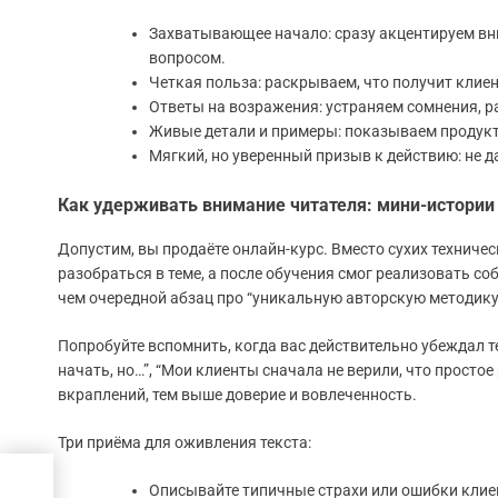
Захватывающее начало: сразу акцентируем вни
вопросом.
Четкая польза: раскрываем, что получит клиен
Ответы на возражения: устраняем сомнения, 
Живые детали и примеры: показываем продукт 
Мягкий, но уверенный призыв к действию: не д
Как удерживать внимание читателя: мини-истории 
Допустим, вы продаёте онлайн-курс. Вместо сухих техничес
разобраться в теме, а после обучения смог реализовать со
чем очередной абзац про “уникальную авторскую методику
Попробуйте вспомнить, когда вас действительно убеждал тек
начать, но…”, “Мои клиенты сначала не верили, что просто
вкраплений, тем выше доверие и вовлеченность.
Три приёма для оживления текста:
Описывайте типичные страхи или ошибки клие