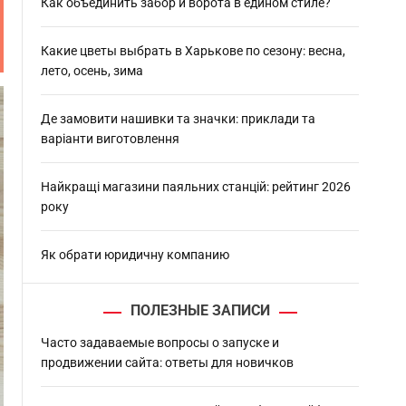
h
Как объединить забор и ворота в едином стиле?
Какие цветы выбрать в Харькове по сезону: весна,
лето, осень, зима
Де замовити нашивки та значки: приклади та
варіанти виготовлення
Найкращі магазини паяльних станцій: рейтинг 2026
року
Як обрати юридичну компанию
ПОЛЕЗНЫЕ ЗАПИСИ
Часто задаваемые вопросы о запуске и
продвижении сайта: ответы для новичков