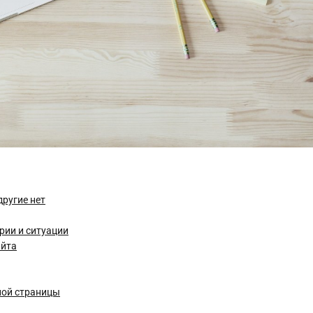
другие нет
рии и ситуации
айта
ной страницы