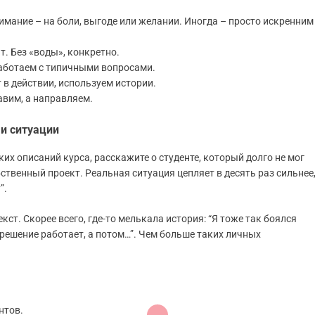
мание – на боли, выгоде или желании. Иногда – просто искренним
т. Без «воды», конкретно.
работаем с типичными вопросами.
в действии, используем истории.
авим, а направляем.
и ситуации
ких описаний курса, расскажите о студенте, который долго не мог
бственный проект. Реальная ситуация цепляет в десять раз сильнее
”.
ст. Скорее всего, где-то мелькала история: “Я тоже так боялся
е решение работает, а потом…”. Чем больше таких личных
нтов.