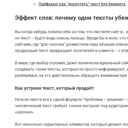
Лайфхаки: как “докрутить” текст без бюджета
Эффект слов: почему одни тексты убеж
Вы когда-нибудь ловили себя на том, что листаете сайт и… 
но текст – будто вода сквозь пальцы. Вроде бы и ясно, что 
сайтами, где “для галочки” разместили пару абзацев описа
продающий текст превращает посетителя в клиента – с эти
В мире, где выбор огромен, даже технически идеальный сай
создавать такие тексты, которые не просто информируют,
разберёмся, на что действительно обращать внимание при
Как устроен текст, который продаёт
Нельзя свести всё к одной формуле “проблема – решение – 
человеческий текст требует тонких настроек под аудитори
«крючки».
Вот несколько характерных элементов, которые делают к