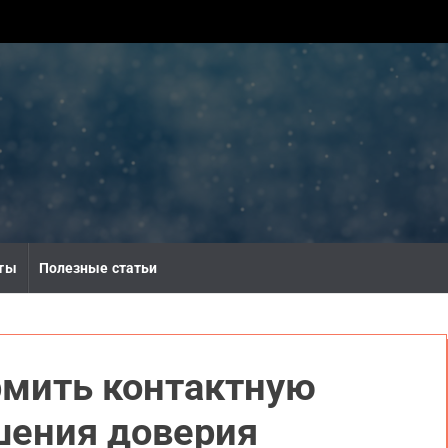
ты
Полезные статьи
рмить контактную
шения доверия