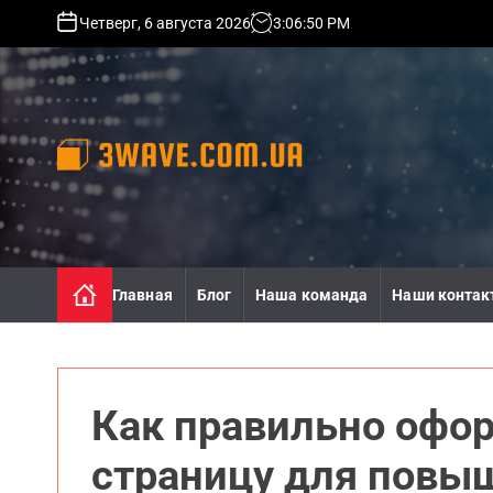
S
Четверг, 6 августа 2026
3
:
06
:
52
PM
k
i
p
t
o
c
o
3
n
w
t
a
e
v
n
e
Главная
Блог
Наша команда
Наши контак
t
.
c
o
m
.
Как правильно офо
u
a
страницу для повы