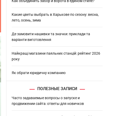
h
Как объединить забор и ворота в едином стиле?
Какие цветы выбрать в Харькове по сезону: весна,
лето, осень, зима
Де замовити нашивки та значки: приклади та
варіанти виготовлення
Найкращі магазини паяльних станцій: рейтинг 2026
року
Як обрати юридичну компанию
ПОЛЕЗНЫЕ ЗАПИСИ
Часто задаваемые вопросы о запуске и
продвижении сайта: ответы для новичков