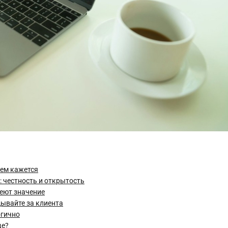
чем кажется
 честность и открытость
еют значение
дывайте за клиента
огично
ще?