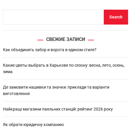
S
Search
e
a
r
СВЕЖИЕ ЗАПИСИ
c
h
Как объединить забор и ворота в едином стиле?
Какие цветы выбрать в Харькове по сезону: весна, лето, осень,
зима
Де замовити нашивки та значки: приклади та варіанти
виготовлення
Найкращі магазини паяльних станцій: рейтинг 2026 року
Як обрати юридичну компанию