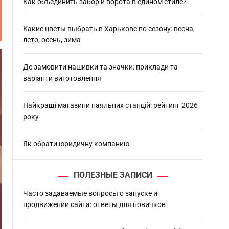
h
Как объединить забор и ворота в едином стиле?
Какие цветы выбрать в Харькове по сезону: весна,
лето, осень, зима
Де замовити нашивки та значки: приклади та
варіанти виготовлення
Найкращі магазини паяльних станцій: рейтинг 2026
року
Як обрати юридичну компанию
ПОЛЕЗНЫЕ ЗАПИСИ
Часто задаваемые вопросы о запуске и
продвижении сайта: ответы для новичков