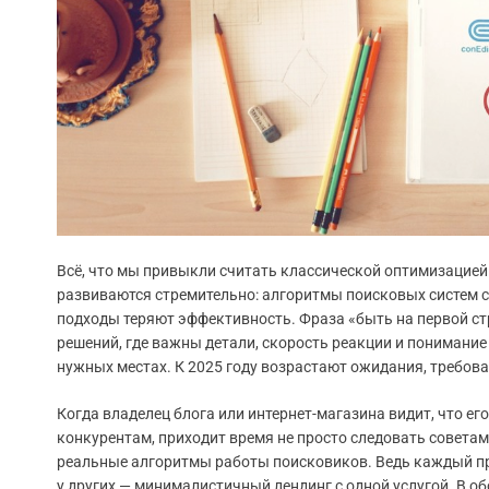
Всё, что мы привыкли считать классической оптимизацией 
развиваются стремительно: алгоритмы поисковых систем с
подходы теряют эффективность. Фраза «быть на первой стр
решений, где важны детали, скорость реакции и понимани
нужных местах. К 2025 году возрастают ожидания, требован
Когда владелец блога или интернет-магазина видит, что ег
конкурентам, приходит время не просто следовать советам
реальные алгоритмы работы поисковиков. Ведь каждый про
у других — минималистичный лендинг с одной услугой. В о