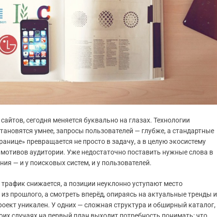
сайтов, сегодня меняется буквально на глазах. Технологии
тановятся умнее, запросы пользователей — глубже, а стандартные
анице» превращается не просто в задачу, а в целую экосистему
е мотивов аудитории. Уже недостаточно поставить нужные слова в
ия — и у поисковых систем, и у пользователей.
о трафик снижается, а позиции неуклонно уступают место
 из прошлого, а смотреть вперёд, опираясь на актуальные тренды и
ект уникален. У одних — сложная структура и обширный каталог,
боих случаях на первый план выходит потребность понимать: что