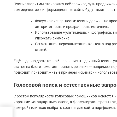
Пусть алгоритмы становятся всё сложнее, суть продвижен
коммерческие и информационные сайты будут выигрывать
Фокус на экспертности: тексты должны не прос
авторитетность и прозрачность источника.
Использование мультимедиа: инфографика, ви
удержать внимание.
Сегментация: персонализация контента под р
статей.
Ещё недавно достаточно было написать длинный текст с у
статья на блоге помогает принять решение — например, под
подходит, приводит живые примеры и сценарии использов
Голосовой поиск и естественные запро
С ростом популярности голосовых помощников меняется и 
короткие, «стандартные» слова, а формулируют фразы так, 
камерой» или «как выбрать хостинг для сайта портфолио».
я