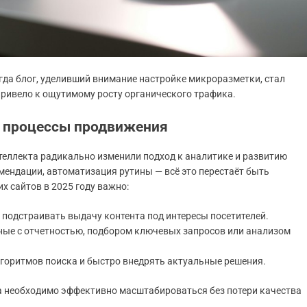
гда блог, уделивший внимание настройке микроразметки, стал
привело к ощутимому росту органического трафика.
а процессы продвижения
нтеллекта радикально изменили подход к аналитике и развитию
ендации, автоматизация рутины — всё это перестаёт быть
х сайтов в 2025 году важно:
подстраивать выдачу контента под интересы посетителей.
ные с отчетностью, подбором ключевых запросов или анализом
горитмов поиска и быстро внедрять актуальные решения.
а необходимо эффективно масштабироваться без потери качества