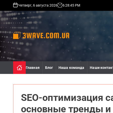
S
Четверг, 6 августа 2026
6
:
28
:
46
PM
k
i
p
t
o
c
o
3
n
w
t
a
e
v
n
e
Главная
Блог
Наша команда
Наши контак
t
.
c
o
m
.
SEO-оптимизация са
u
a
основные тренды и