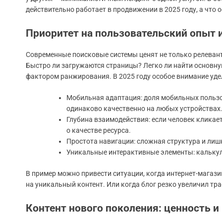
действительно работает в продвижении в 2025 году, а что 
Приоритет на пользовательский опыт 
Современные поисковые системы ценят не только релевантн
Быстро ли загружаются страницы? Легко ли найти основ
фактором ранжирования. В 2025 году особое внимание уд
Мобильная адаптация: доля мобильных пользо
одинаково качественно на любых устройствах
Глубина взаимодействия: если человек кликает
о качестве ресурса.
Простота навигации: сложная структура и лиш
Уникальные интерактивные элементы: калькуля
В пример можно привести ситуации, когда интернет-магази
на уникальный контент. Или когда блог резко увеличил тр
Контент нового поколения: ценность и