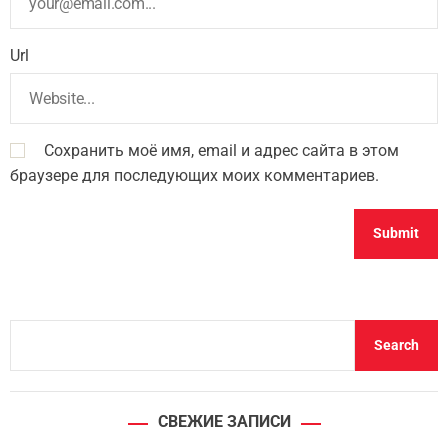
Url
Сохранить моё имя, email и адрес сайта в этом
браузере для последующих моих комментариев.
S
Search
e
a
r
СВЕЖИЕ ЗАПИСИ
c