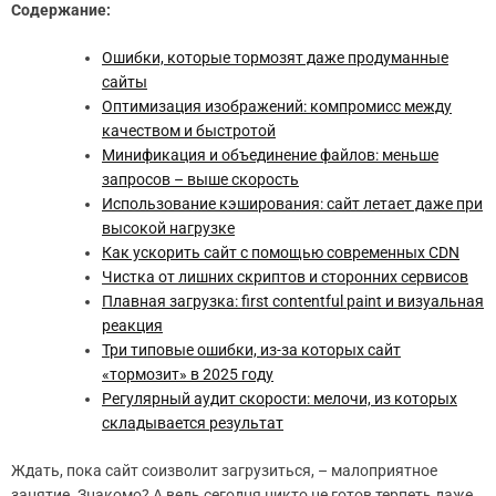
Содержание:
Ошибки, которые тормозят даже продуманные
сайты
Оптимизация изображений: компромисс между
качеством и быстротой
Минификация и объединение файлов: меньше
запросов – выше скорость
Использование кэширования: сайт летает даже при
высокой нагрузке
Как ускорить сайт с помощью современных CDN
Чистка от лишних скриптов и сторонних сервисов
Плавная загрузка: first contentful paint и визуальная
реакция
Три типовые ошибки, из-за которых сайт
«тормозит» в 2025 году
Регулярный аудит скорости: мелочи, из которых
складывается результат
Ждать, пока сайт соизволит загрузиться, – малоприятное
занятие. Знакомо? А ведь сегодня никто не готов терпеть даже