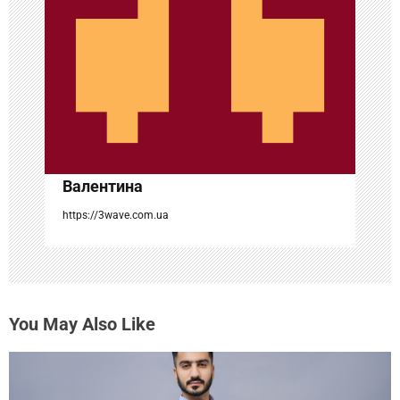
з
а
п
и
с
Валентина
я
https://3wave.com.ua
м
You May Also Like