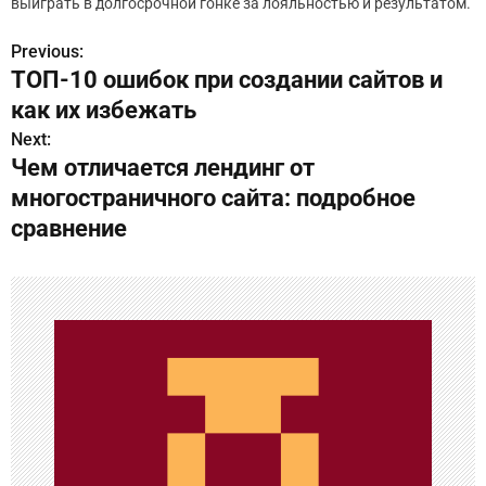
выиграть в долгосрочной гонке за лояльностью и результатом.
Previous:
Н
ТОП-10 ошибок при создании сайтов и
а
как их избежать
в
Next:
Чем отличается лендинг от
и
многостраничного сайта: подробное
г
сравнение
а
ц
и
я
п
о