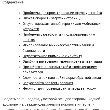
Содержание:
Проблемы при проектировании структуры сайта
Низкая скорость загрузки страниц
Отсутствие адаптивной верстки для мобильных
устройств
Проблемы с юзабилити и пользовательским
опытом
Игнорирование технической оптимизации и
безопасности
Недостаточное внимание к контенту
Ошибки в внутренней перелинковке и навигации
Пренебрежение аналитикой и отслеживанием
показателей
Сложности при настройке форм обратной связи
Запуск сайта без тестирования
Чек-лист для проверки сайта перед запуском
Создать сайт – задача, у которой есть две стороны. С одной –
вдохновение, свежие идеи, желание покорять интернет и
получать новых клиентов. С другой – ловушка ошибок, про