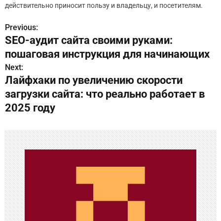
действительно приносит пользу и владельцу, и посетителям.
Previous:
Н
SEO-аудит сайта своими руками:
а
пошаговая инструкция для начинающих
в
Next:
Лайфхаки по увеличению скорости
и
загрузки сайта: что реально работает в
г
2025 году
а
ц
и
я
п
о