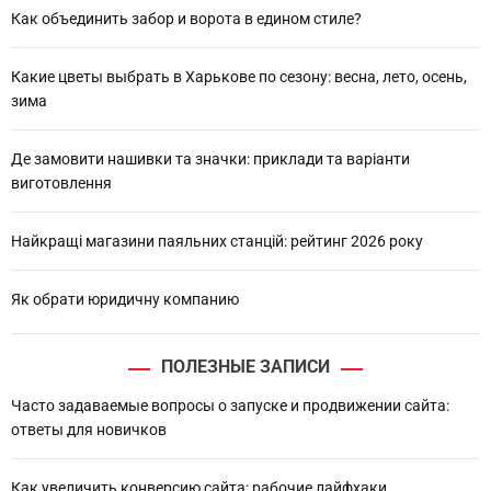
h
Как объединить забор и ворота в едином стиле?
Какие цветы выбрать в Харькове по сезону: весна, лето, осень,
зима
Де замовити нашивки та значки: приклади та варіанти
виготовлення
Найкращі магазини паяльних станцій: рейтинг 2026 року
Як обрати юридичну компанию
ПОЛЕЗНЫЕ ЗАПИСИ
Часто задаваемые вопросы о запуске и продвижении сайта:
ответы для новичков
Как увеличить конверсию сайта: рабочие лайфхаки