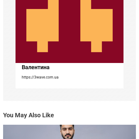
з
а
п
и
с
Валентина
я
https://3wave.com.ua
м
You May Also Like