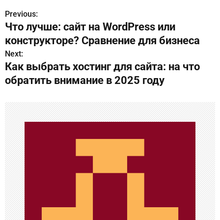
Previous:
Н
Что лучше: сайт на WordPress или
а
конструкторе? Сравнение для бизнеса
в
Next:
Как выбрать хостинг для сайта: на что
и
обратить внимание в 2025 году
г
а
ц
и
я
п
о