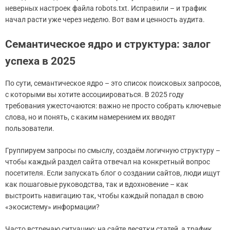
неверных настроек файла robots.txt. Исправили – и трафик
начал расти уже через неделю. Вот вам и ценность аудита.
Семантическое ядро и структура: залог
успеха в 2025
По сути, семантическое ядро – это список поисковых запросов,
с которыми вы хотите ассоциироваться. В 2025 году
требования ужесточаются: важно не просто собрать ключевые
слова, но и понять, с каким намерением их вводят
пользователи.
Группируем запросы по смыслу, создаём логичную структуру –
чтобы каждый раздел сайта отвечал на конкретный вопрос
посетителя. Если запускать блог о создании сайтов, люди ищут
как пошаговые руководства, так и вдохновение – как
выстроить навигацию так, чтобы каждый попадал в свою
«экосистему» информации?
Часто встречаю ситуацию: на сайте десятки статей, а трафик