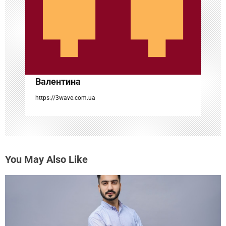
з
а
п
и
с
Валентина
я
https://3wave.com.ua
м
You May Also Like