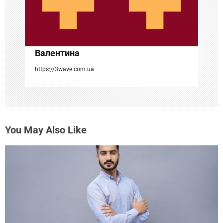
п
и
с
Валентина
я
https://3wave.com.ua
м
You May Also Like