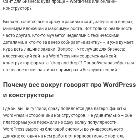
Сайт для бизнеса: куда проще – WordPress или онлайн-
конструктор?
Бывает, хочется всё и сразу: красивый сайт, запуск «на вчера»,
минимум вложений и максимум роста. Вот только реальность
часто другая. Кто-то мучается неделями с техническими
деталями, а кто-то за вечер собирает «визитку» – и уже думает,
куда деть лишние заявки. Вопрос – что лучше для бизнеса:
классический сайт на WordPress или современный сайт-
конструктор формата “drag and drop”? Попробуем разобраться
по-человечески, на живых примерах и без сухих теорий.
Почему все вокруг говорят про WordPress
и конструкторы
Где бы вы ни гуглили, сразу появляется два лагеря: фанаты
WordPress и сторонники конструкторов. Не удивительно – обе
платформы уже пережили не одну волну популярности.
WordPress вырос из блоговой системы до универсального
движка: сегодня на нем работают корпоративные порталы,