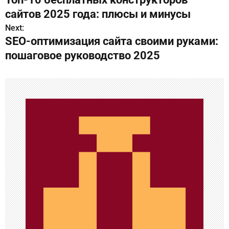
а
сайтов 2025 года: плюсы и минусы
в
Next:
SEO-оптимизация сайта своими руками:
и
пошаговое руководство 2025
г
а
ц
и
я
п
о
з
а