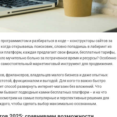
ь программистом и разбираться в коде – конструкторы сайтов за
о когда открываешь поисковик, словно попадаешь в лабиринт из
тки платформ, каждая предлагает свои фишки, бесплатные тарифы,
ыло мучительно больно за потраченное время и ресурсы? Особенно
или самостоятельный маркетинговый инструмент для продвижения.
ов, фрилансеров, владельцев малого бизнеса и даже опытных
остотой, функционалом и выгодой. Для кого-то важно быстро
щет способ развернуть интернет-магазин без вложений. Что
и бывают подводные камни бесплатных платформ – и на что
Посмотрим на самые популярные и перспективные решения для
аждого, чтобы сделать выбор максимально осознанным.
тов 2025: сравниваем возможности