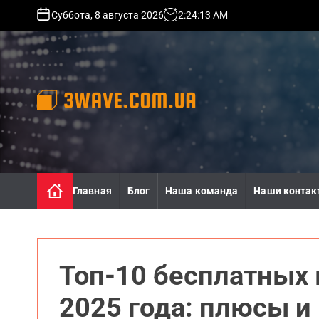
S
Суббота, 8 августа 2026
2
:
24
:
15
AM
k
i
p
t
o
c
o
3
n
w
t
a
e
v
n
e
Главная
Блог
Наша команда
Наши контак
t
.
c
o
m
.
Топ-10 бесплатных 
u
a
2025 года: плюсы и