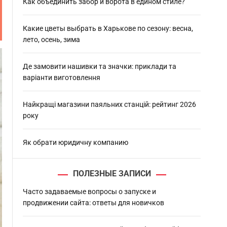
h
Как объединить забор и ворота в едином стиле?
Какие цветы выбрать в Харькове по сезону: весна,
лето, осень, зима
Де замовити нашивки та значки: приклади та
варіанти виготовлення
Найкращі магазини паяльних станцій: рейтинг 2026
року
Як обрати юридичну компанию
ПОЛЕЗНЫЕ ЗАПИСИ
Часто задаваемые вопросы о запуске и
продвижении сайта: ответы для новичков