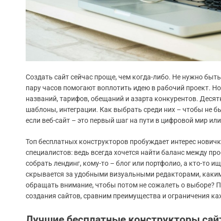
Создать сайт сейчас проще, чем когда-либо. Не нужно быт
пару часов помогают воплотить идею в рабочий проект. Н
названий, тарифов, обещаний и азарта конкурентов. Деся
шаблоны, интеграции. Как выбрать среди них – чтобы не б
если веб-сайт – это первый шаг на пути в цифровой мир 
Топ бесплатных конструкторов пробуждает интерес новичк
специалистов: ведь всегда хочется найти баланс между пр
собрать лендинг, кому-то – блог или портфолио, а кто-то и
скрывается за удобными визуальными редакторами, каким
обращать внимание, чтобы потом не сожалеть о выборе? 
создания сайтов, сравним преимущества и ограничения к
Лучшие бесплатные конструкторы сай