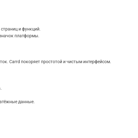
 страниц и функций.
 значок платформы.
ток. Carrd покоряет простотой и чистым интерфейсом.
.
латёжные данные.